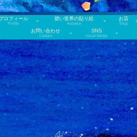
プロフィール
碧い世界の貼り絵
お店
Profile
Aoisekai
Shop
お問い合わせ
SNS
Contact
Social Media