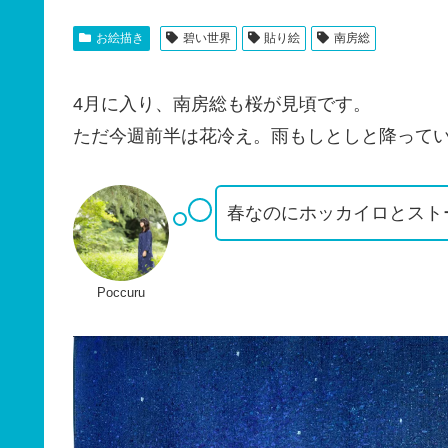
お絵描き
碧い世界
貼り絵
南房総
4月に入り、南房総も桜が見頃です。
ただ今週前半は花冷え。雨もしとしと降って
春なのにホッカイロとスト
Poccuru