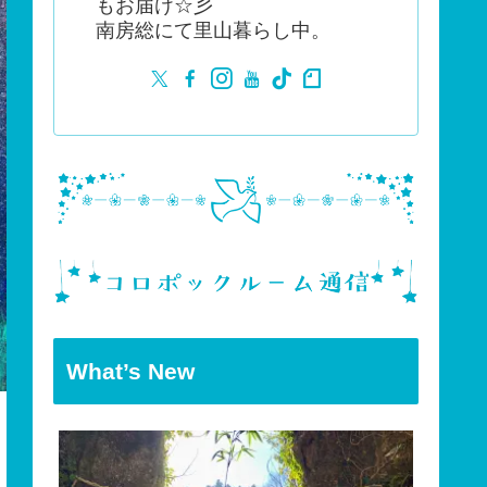
もお届け☆彡
南房総にて里山暮らし中。
What’s New