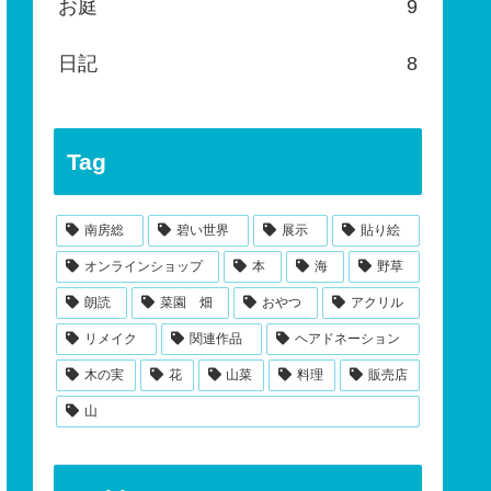
お庭
9
日記
8
Tag
南房総
碧い世界
展示
貼り絵
オンラインショップ
本
海
野草
朗読
菜園 畑
おやつ
アクリル
リメイク
関連作品
ヘアドネーション
木の実
花
山菜
料理
販売店
山