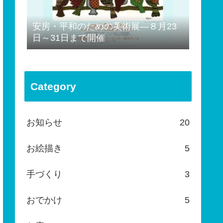
安房・平和のための美術展―８月23
日～31日まで開催
Category
お知らせ
20
お絵描き
5
手づくり
3
おでかけ
5