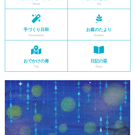
News
Art
手づくり日和
お庭のたより
Handmade
Garden
おでかけの扉
日記の栞
Trip
Diary