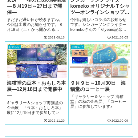
―８月19日～27日まで開
komeko オリジナルＴシャ
催―
ツ―オンラインショップか
ら販売開始―
まだまだ暑い日が続きますね。
今回は嬉しいコラボのお知らせ
今回は出展のお知らせです。８
です。シンガーソングライター
月19日（土）から開かれる
komekoさんの「６years記念オ
『ART FOR THE EARTH 2023―
リジナルＴシャツ」ができまし
2023.08.16
2021.09.05
第19回 安房・平和のための美術
た♪ komekoさんのオンラインシ
展―』に参加します。
ョップから販売開始となってい
お知らせ
お知らせ
ます。
海猫堂の豆本・おもしろ本
９月９日～10月30日 海
展―12月18日まで開催中
猫堂のコーヒー展
―
「ギャラリー＆ショップ 海猫
堂」の秋の企画展、「コーヒー
ギャラリー＆ショップ海猫堂の
展」に参加しています♪
企画展、「豆本・おもしろ本」
展に12月18日まで参加していま
す。
2022.11.20
2022.09.09