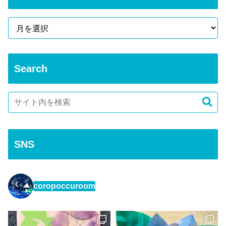
Search
SNS
coropoccuroom