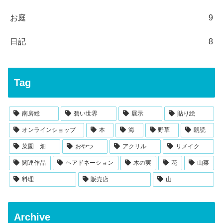
お庭
9
日記
8
Tag
南房総
碧い世界
展示
貼り絵
オンラインショップ
本
海
野草
朗読
菜園 畑
おやつ
アクリル
リメイク
関連作品
ヘアドネーション
木の実
花
山菜
料理
販売店
山
Archive