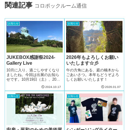
関連記事
コロポックルーム通信
お知らせ
お知らせ
JUKEBOX感謝祭2024-
2026年もよろしくお願い
Gallery Live
いたします☆彡
10月に入り、過ごしやすくなり
午の方角にある、庭の楠木から
ましたね。今回は出展のお知ら
ごあいさつ。本年もどうぞよろ
せです。10月19日（土）、20日
しくお願いいたします！
（日）の2日間「JUKEBOX感謝
2024.10.17
2026.01.07
祭2024-Gallery Live」に参加しま
す♪
お知らせ
お知らせ
安房・平和のための美術展
シンガーソングライター