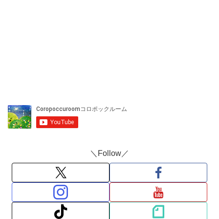
＼Follow／