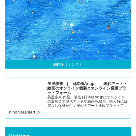
minne（ミンネ）
美里歩来 | 日本橋Art.jp | 現代アート・
絵画のオンライン個展とオンライン通販プラ
ットフォーム
美里歩来 作品 販売 | 日本橋Art.jpはオンライン
の展覧会で現代アートや絵画を紹介、購入時には
買戻し保証が付く安心のアート通販プラットフォ
ームです。
nihonbashiart.jp