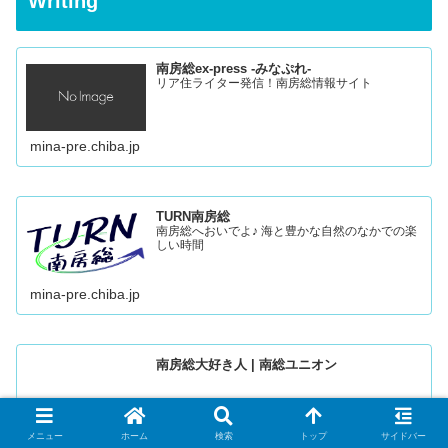
Writing
南房総ex-press -みなぷれ-
リア住ライター発信！南房総情報サイト
mina-pre.chiba.jp
TURN南房総
南房総へおいでよ♪ 海と豊かな自然のなかでの楽
しい時間
mina-pre.chiba.jp
南房総大好き人 | 南総ユニオン
メニュー
ホーム
検索
トップ
サイドバー
nsu.estate