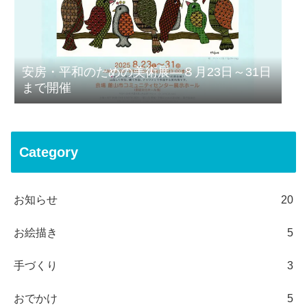
安房・平和のための美術展―８月23日～31日
まで開催
Category
お知らせ
20
お絵描き
5
手づくり
3
おでかけ
5